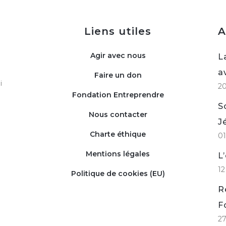
Liens utiles
A
Agir avec nous
L
a
Faire un don
i
2
Fondation Entreprendre
S
Nous contacter
J
Charte éthique
01
Mentions légales
L
12
Politique de cookies (EU)
R
F
27