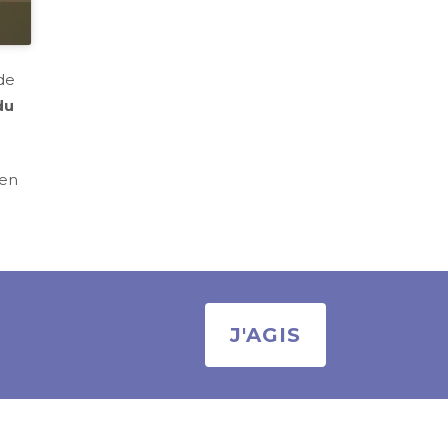
 de
du
 en
J'AGIS