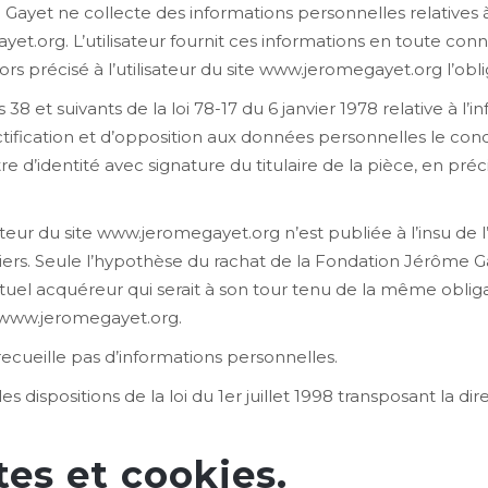
ayet ne collecte des informations personnelles relatives à 
yet.org. L’utilisateur fournit ces informations en toute co
lors précisé à l’utilisateur du site www.jeromegayet.org l’obl
 et suivants de la loi 78-17 du 6 janvier 1978 relative à l’in
rectification et d’opposition aux données personnelles le c
d’identité avec signature du titulaire de la pièce, en préci
teur du site www.jeromegayet.org n’est publiée à l’insu de l
rs. Seule l’hypothèse du rachat de la Fondation Jérôme Gay
ntuel acquéreur qui serait à son tour tenu de la même oblig
te www.jeromegayet.org.
 recueille pas d’informations personnelles.
dispositions de la loi du 1er juillet 1998 transposant la dire
.
tes et cookies.