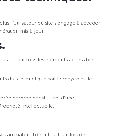
lus, l’utilisateur du site s’engage à accéder
nération mis-à-jour.
.
 d’usage sur tous les éléments accessibles
ts du site, quel que soit le moyen ou le
sidérée comme constitutive d’une
ropriété Intellectuelle.
au matériel de l’utilisateur, lors de