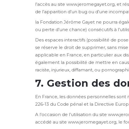
l’accès au site www.jeromegayet.org, et résu
de l’apparition d’un bug ou d’une incompati
la Fondation Jérôme Gayet ne pourra éga
ou perte d’une chance) consécutifs à l’util
Des espaces interactifs (possibilité de pose
se réserve le droit de supprimer, sans mis
applicable en France, en particulier aux di
également la possibilité de mettre en caus
raciste, injurieux, diffamant, ou pornograph
7. Gestion des do
En France, les données personnelles sont no
226-13 du Code pénal et la Directive Euro
A l’occasion de l’utilisation du site www.jer
accédé au site www.jeromegayet.org, le fourni