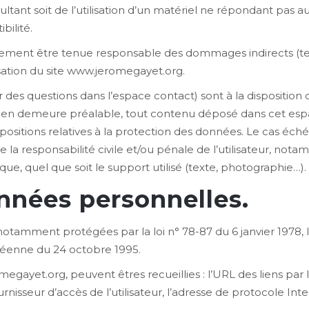
ltant soit de l’utilisation d’un matériel ne répondant pas au
bilité.
lement être tenue responsable des dommages indirects (t
isation du site www.jeromegayet.org.
r des questions dans l’espace contact) sont à la disposition
e en demeure préalable, tout contenu déposé dans cet espace
spositions relatives à la protection des données. Le cas éc
e la responsabilité civile et/ou pénale de l’utilisateur, n
ique, quel que soit le support utilisé (texte, photographie…).
nnées personnelles.
tamment protégées par la loi n° 78-87 du 6 janvier 1978, la 
péenne du 24 octobre 1995.
omegayet.org, peuvent êtres recueillies : l’URL des liens par l
sseur d’accès de l’utilisateur, l’adresse de protocole Interne