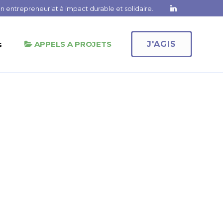
 entrepreneuriat à impact durable et solidaire.
s
APPELS A PROJETS
J'AGIS