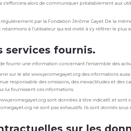
i s’efforcera alors de communiquer préalablement aux utili
r régulièrement par la Fondation Jérôme Gayet De la même
éanmoins à l’utilisateur qui est invité à s’y référer le plus
s services fournis.
e fournir une information concernant l’ensemble des activit
nir sur le site www.jeromegayet.org des informations aussi p
e responsable des omissions, des inexactitudes et des care
ui lui fournissent ces informations.
www.jeromegayet.org sont données à titre indicatif, et sont su
romegayet.org ne sont pas exhaustifs. Ils sont donnés sous 
ntractuelles sur les don