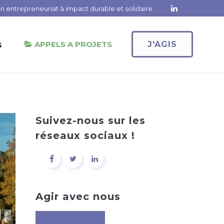
 entrepreneuriat à impact durable et solidaire.
s
APPELS A PROJETS
J'AGIS
Suivez-nous sur les
réseaux sociaux !
Agir avec nous