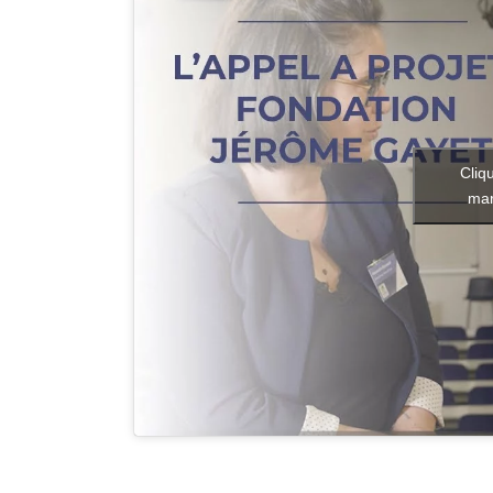
Cliq
mar